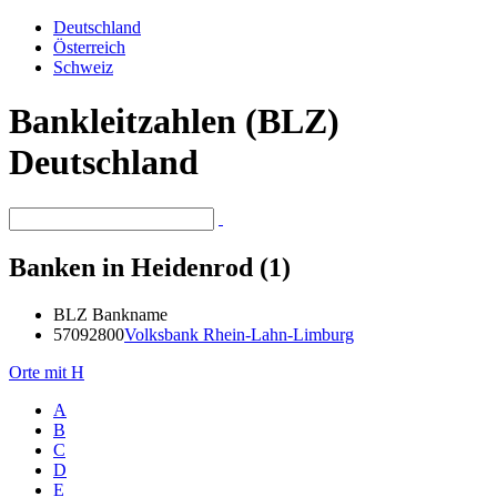
Deutschland
Österreich
Schweiz
Bankleitzahlen (BLZ)
Deutschland
Banken in Heidenrod (1)
BLZ
Bankname
57092800
Volksbank Rhein-Lahn-Limburg
Orte mit H
A
B
C
D
E