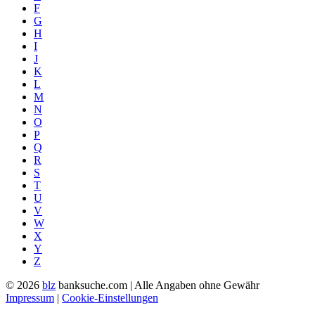
F
G
H
I
J
K
L
M
N
O
P
Q
R
S
T
U
V
W
X
Y
Z
© 2026
blz
banksuche.com | Alle Angaben ohne Gewähr
Impressum
|
Cookie-Einstellungen