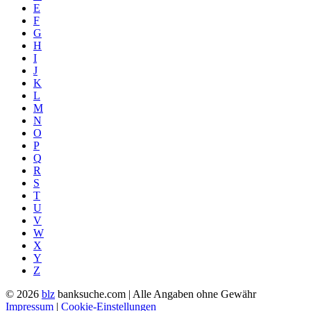
E
F
G
H
I
J
K
L
M
N
O
P
Q
R
S
T
U
V
W
X
Y
Z
© 2026
blz
banksuche.com | Alle Angaben ohne Gewähr
Impressum
|
Cookie-Einstellungen