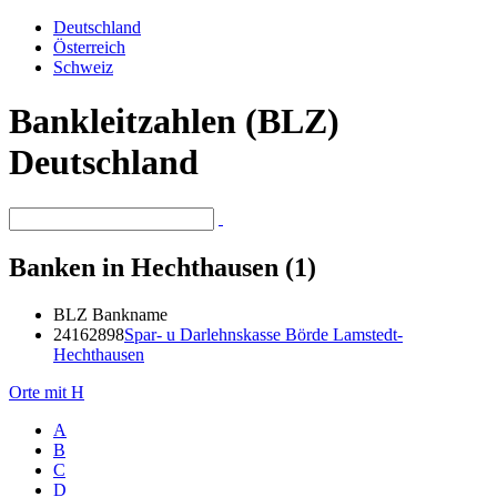
Deutschland
Österreich
Schweiz
Bankleitzahlen (BLZ)
Deutschland
Banken in Hechthausen (1)
BLZ
Bankname
24162898
Spar- u Darlehnskasse Börde Lamstedt-
Hechthausen
Orte mit H
A
B
C
D