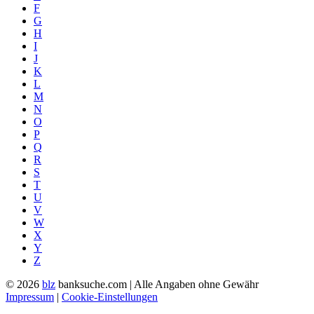
F
G
H
I
J
K
L
M
N
O
P
Q
R
S
T
U
V
W
X
Y
Z
© 2026
blz
banksuche.com | Alle Angaben ohne Gewähr
Impressum
|
Cookie-Einstellungen