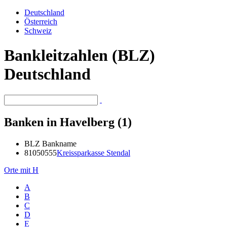
Deutschland
Österreich
Schweiz
Bankleitzahlen (BLZ)
Deutschland
Banken in Havelberg (1)
BLZ
Bankname
81050555
Kreissparkasse Stendal
Orte mit H
A
B
C
D
E