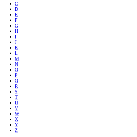
C
D
E
F
G
H
I
J
K
L
M
N
O
P
Q
R
S
T
U
V
W
X
Y
Z