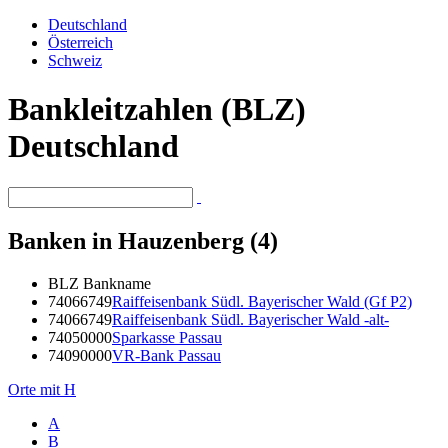
Deutschland
Österreich
Schweiz
Bankleitzahlen (BLZ)
Deutschland
Banken in Hauzenberg (4)
BLZ
Bankname
74066749
Raiffeisenbank Südl. Bayerischer Wald (Gf P2)
74066749
Raiffeisenbank Südl. Bayerischer Wald -alt-
74050000
Sparkasse Passau
74090000
VR-Bank Passau
Orte mit H
A
B