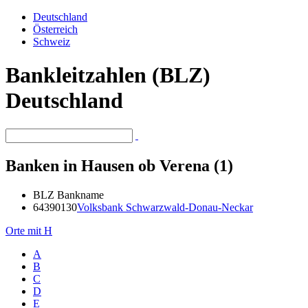
Deutschland
Österreich
Schweiz
Bankleitzahlen (BLZ)
Deutschland
Banken in Hausen ob Verena (1)
BLZ
Bankname
64390130
Volksbank Schwarzwald-Donau-Neckar
Orte mit H
A
B
C
D
E