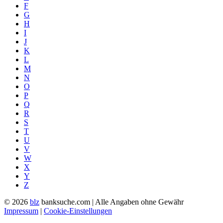
F
G
H
I
J
K
L
M
N
O
P
Q
R
S
T
U
V
W
X
Y
Z
© 2026
blz
banksuche.com | Alle Angaben ohne Gewähr
Impressum
|
Cookie-Einstellungen