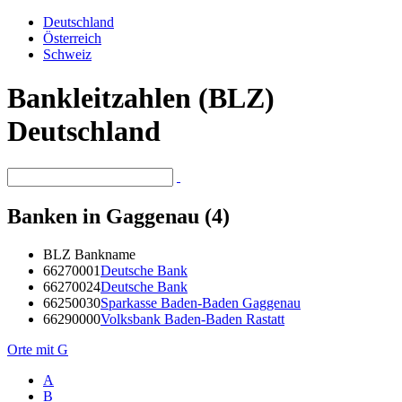
Deutschland
Österreich
Schweiz
Bankleitzahlen (BLZ)
Deutschland
Banken in Gaggenau (4)
BLZ
Bankname
66270001
Deutsche Bank
66270024
Deutsche Bank
66250030
Sparkasse Baden-Baden Gaggenau
66290000
Volksbank Baden-Baden Rastatt
Orte mit G
A
B