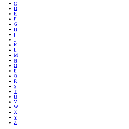
C
D
E
F
G
H
I
J
K
L
M
N
O
P
Q
R
S
T
U
V
W
X
Y
Z