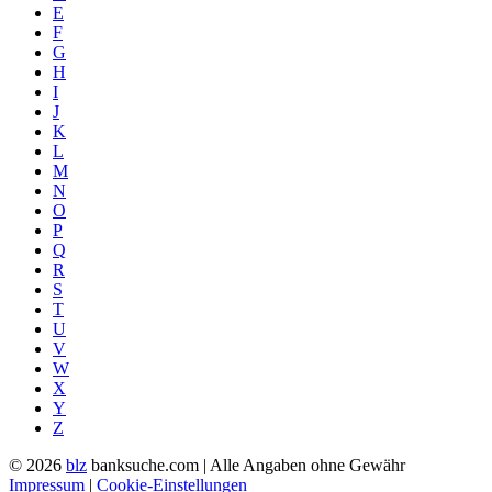
E
F
G
H
I
J
K
L
M
N
O
P
Q
R
S
T
U
V
W
X
Y
Z
© 2026
blz
banksuche.com | Alle Angaben ohne Gewähr
Impressum
|
Cookie-Einstellungen