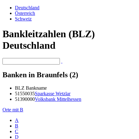
Deutschland
Österreich
Schweiz
Bankleitzahlen (BLZ)
Deutschland
Banken in Braunfels (2)
BLZ
Bankname
51550035
Sparkasse Wetzlar
51390000
Volksbank Mittelhessen
Orte mit B
A
B
C
D