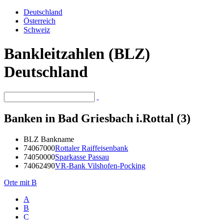
Deutschland
Österreich
Schweiz
Bankleitzahlen (BLZ)
Deutschland
Banken in Bad Griesbach i.Rottal (3)
BLZ
Bankname
74067000
Rottaler Raiffeisenbank
74050000
Sparkasse Passau
74062490
VR-Bank Vilshofen-Pocking
Orte mit B
A
B
C