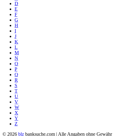
D
E
F
G
H
I
J
K
L
M
N
O
P
Q
R
S
T
U
V
W
X
Y
Z
© 2026
blz
banksuche.com | Alle Angaben ohne Gewähr