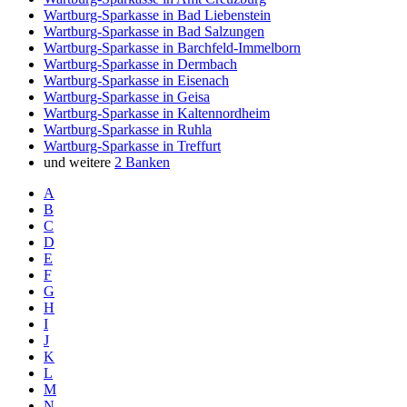
Wartburg-Sparkasse in Bad Liebenstein
Wartburg-Sparkasse in Bad Salzungen
Wartburg-Sparkasse in Barchfeld-Immelborn
Wartburg-Sparkasse in Dermbach
Wartburg-Sparkasse in Eisenach
Wartburg-Sparkasse in Geisa
Wartburg-Sparkasse in Kaltennordheim
Wartburg-Sparkasse in Ruhla
Wartburg-Sparkasse in Treffurt
und weitere
2 Banken
A
B
C
D
E
F
G
H
I
J
K
L
M
N