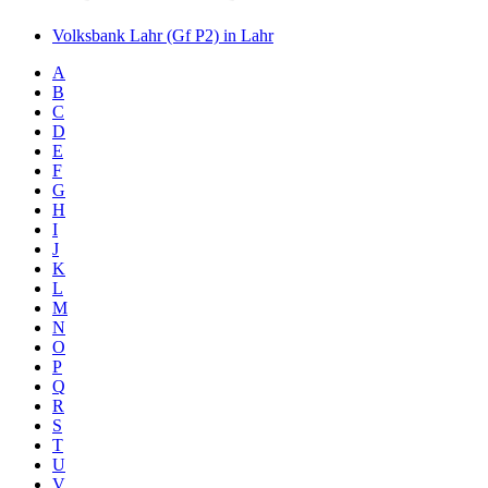
Volksbank Lahr (Gf P2) in Lahr
A
B
C
D
E
F
G
H
I
J
K
L
M
N
O
P
Q
R
S
T
U
V