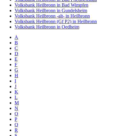
Volksbank Heilbronn in Bad Wimpfen
Volksbank Heilbronn in Gundelsheim
Volksbank Heilbronn -alt- in Heilbronn
Volksbank Heilbronn (Gf P2) in Heilbronn
Volksbank Heilbronn in Oedheim
A
B
C
D
E
F
G
H
I
J
K
L
M
N
O
P
Q
R
S