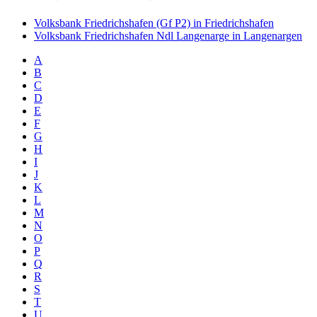
Volksbank Friedrichshafen (Gf P2) in Friedrichshafen
Volksbank Friedrichshafen Ndl Langenarge in Langenargen
A
B
C
D
E
F
G
H
I
J
K
L
M
N
O
P
Q
R
S
T
U