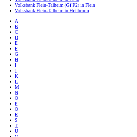
Volksbank Flein-Talheim (Gf P2) in Flein
Volksbank Flein-Talheim in Heilbronn
A
B
C
D
E
F
G
H
I
J
K
L
M
N
O
P
Q
R
S
T
U
V