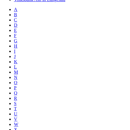
A
B
C
D
E
F
G
H
I
J
K
L
M
N
O
P
Q
R
S
T
U
V
W
X