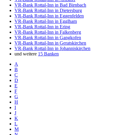
VR-Bank Rottal-Inn in Bad Birnbach
VR-Bank Rottal-Inn in Dietersburg
VR-Bank Rottal-Inn in Eggenfelden
VR-Bank Rottal-Inn in Egglham
VR-Bank Rottal-Inn in Ering
VR-Bank Rottal-Inn in Falkenberg
VR-Bank Rottal-Inn in Gangkofen
VR-Bank Rottal-Inn in Geratskirchen
VR-Bank Rottal-Inn in Johanniskirchen
und weitere
15 Banken
A
B
C
D
E
F
G
H
I
J
K
L
M
N