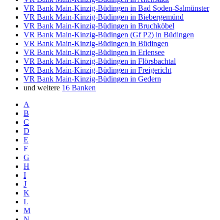
VR Bank Main-Kinzig-Büdingen in Bad Soden-Salmünster
VR Bank Main-Kinzig-Büdingen in Biebergemünd
VR Bank Main-Kinzig-Büdingen in Bruchköbel
VR Bank Main-Kinzig-Büdingen (Gf P2) in Büdingen
VR Bank Main-Kinzig-Büdingen in Büdingen
VR Bank Main-Kinzig-Büdingen in Erlensee
VR Bank Main-Kinzig-Büdingen in Flörsbachtal
VR Bank Main-Kinzig-Büdingen in Freigericht
VR Bank Main-Kinzig-Büdingen in Gedern
und weitere
16 Banken
A
B
C
D
E
F
G
H
I
J
K
L
M
N