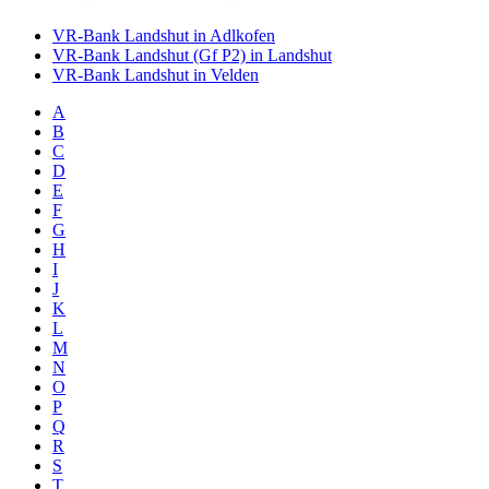
VR-Bank Landshut in Adlkofen
VR-Bank Landshut (Gf P2) in Landshut
VR-Bank Landshut in Velden
A
B
C
D
E
F
G
H
I
J
K
L
M
N
O
P
Q
R
S
T