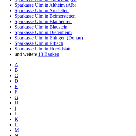
Sparkasse Ulm in Altheim (Alb)
Sparkasse Ulm in Amstetten
Sparkasse Ulm in Beimerstetten
Sparkasse Ulm in Blaubeuren
Sparkasse Ulm in Blaustein
Sparkasse Ulm in Dietenheim
Sparkasse Ulm in Ehingen (Donau)
Sparkasse Ulm in Erbach
Sparkasse Ulm in Heroldstatt
und weitere
13 Banken
A
B
C
D
E
F
G
H
I
J
K
L
M
N