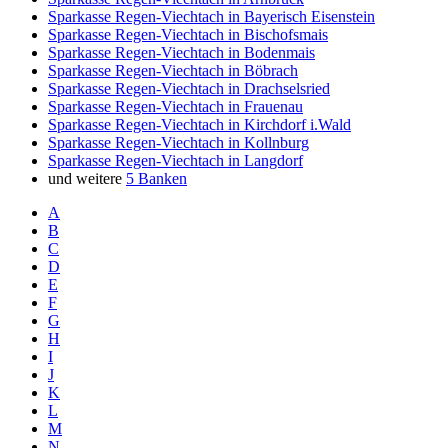
Sparkasse Regen-Viechtach in Bayerisch Eisenstein
Sparkasse Regen-Viechtach in Bischofsmais
Sparkasse Regen-Viechtach in Bodenmais
Sparkasse Regen-Viechtach in Böbrach
Sparkasse Regen-Viechtach in Drachselsried
Sparkasse Regen-Viechtach in Frauenau
Sparkasse Regen-Viechtach in Kirchdorf i.Wald
Sparkasse Regen-Viechtach in Kollnburg
Sparkasse Regen-Viechtach in Langdorf
und weitere
5 Banken
A
B
C
D
E
F
G
H
I
J
K
L
M
N