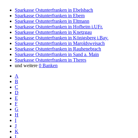
Sparkasse Ostunterfranken in Ebelsbach
Sparkasse Ostunterfranken in Ebern
Sparkasse Ostunterfranken in Eltmann
Sparkasse Ostunterfranken in Hofheim i.UFr.
Sparkasse Ostunterfranken in Knetzgau
Sparkasse Ostunterfranken in Königsberg i.Bay.
Sparkasse Ostunterfranken in Maroldsweisach
Sparkasse Ostunterfranken in Rauhenebrach
Sparkasse Ostunterfranken in Sand a. Main
Sparkasse Ostunterfranken in Theres
und weitere
0 Banken
A
B
C
D
E
F
G
H
I
J
K
L