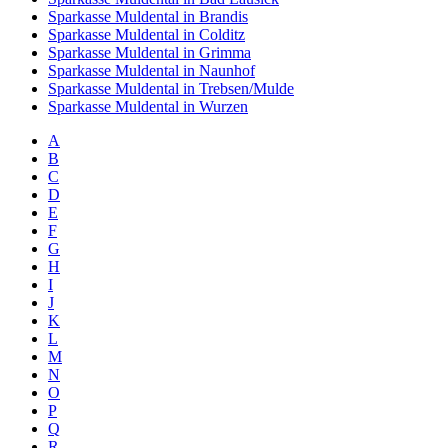
Sparkasse Muldental in Brandis
Sparkasse Muldental in Colditz
Sparkasse Muldental in Grimma
Sparkasse Muldental in Naunhof
Sparkasse Muldental in Trebsen/Mulde
Sparkasse Muldental in Wurzen
A
B
C
D
E
F
G
H
I
J
K
L
M
N
O
P
Q
R