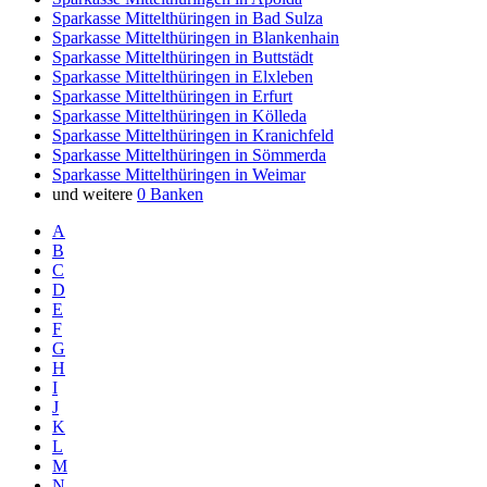
Sparkasse Mittelthüringen in Bad Sulza
Sparkasse Mittelthüringen in Blankenhain
Sparkasse Mittelthüringen in Buttstädt
Sparkasse Mittelthüringen in Elxleben
Sparkasse Mittelthüringen in Erfurt
Sparkasse Mittelthüringen in Kölleda
Sparkasse Mittelthüringen in Kranichfeld
Sparkasse Mittelthüringen in Sömmerda
Sparkasse Mittelthüringen in Weimar
und weitere
0 Banken
A
B
C
D
E
F
G
H
I
J
K
L
M
N