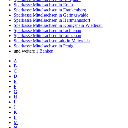
Sparkasse Mittelsachsen in Erlau
Sparkasse Mittelsachsen in Frankenberg
Sparkasse Mittelsachsen in Geringswalde
Sparkasse Mittelsachsen in Hartmannsdorf
Sparkasse Mittelsachsen in Königshain-Wiederau
Sparkasse Mittelsachsen in Lichtenau
Sparkasse Mittelsachsen in Lunzenau
Sparkasse Mittelsachsen -alt- in Mittweida
Sparkasse Mittelsachsen in Penig
und weitere
1 Banken
A
B
C
D
E
F
G
H
I
J
K
L
M
N