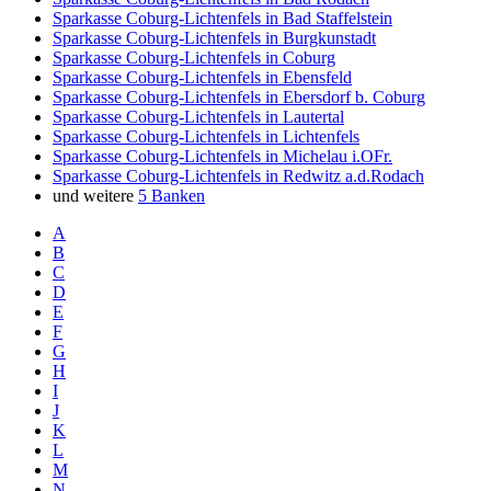
Sparkasse Coburg-Lichtenfels in Bad Staffelstein
Sparkasse Coburg-Lichtenfels in Burgkunstadt
Sparkasse Coburg-Lichtenfels in Coburg
Sparkasse Coburg-Lichtenfels in Ebensfeld
Sparkasse Coburg-Lichtenfels in Ebersdorf b. Coburg
Sparkasse Coburg-Lichtenfels in Lautertal
Sparkasse Coburg-Lichtenfels in Lichtenfels
Sparkasse Coburg-Lichtenfels in Michelau i.OFr.
Sparkasse Coburg-Lichtenfels in Redwitz a.d.Rodach
und weitere
5 Banken
A
B
C
D
E
F
G
H
I
J
K
L
M
N