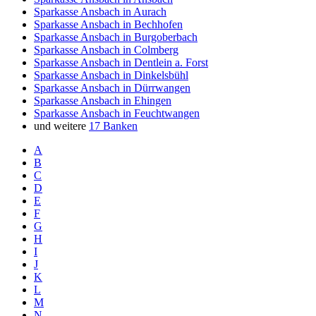
Sparkasse Ansbach in Aurach
Sparkasse Ansbach in Bechhofen
Sparkasse Ansbach in Burgoberbach
Sparkasse Ansbach in Colmberg
Sparkasse Ansbach in Dentlein a. Forst
Sparkasse Ansbach in Dinkelsbühl
Sparkasse Ansbach in Dürrwangen
Sparkasse Ansbach in Ehingen
Sparkasse Ansbach in Feuchtwangen
und weitere
17 Banken
A
B
C
D
E
F
G
H
I
J
K
L
M
N