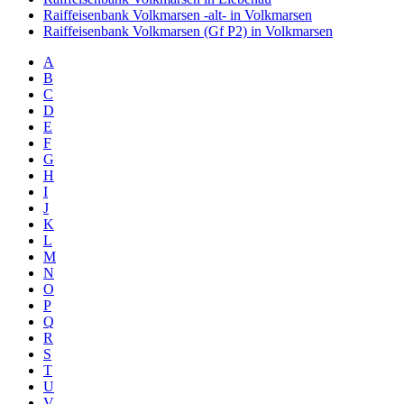
Raiffeisenbank Volkmarsen -alt- in Volkmarsen
Raiffeisenbank Volkmarsen (Gf P2) in Volkmarsen
A
B
C
D
E
F
G
H
I
J
K
L
M
N
O
P
Q
R
S
T
U
V