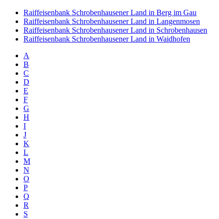
Raiffeisenbank Schrobenhausener Land in Berg im Gau
Raiffeisenbank Schrobenhausener Land in Langenmosen
Raiffeisenbank Schrobenhausener Land in Schrobenhausen
Raiffeisenbank Schrobenhausener Land in Waidhofen
A
B
C
D
E
F
G
H
I
J
K
L
M
N
O
P
Q
R
S