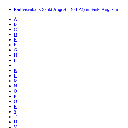
Raiffeisenbank Sankt Augustin (Gf P2) in Sankt Augustin
A
B
C
D
E
F
G
H
I
J
K
L
M
N
O
P
Q
R
S
T
U
V