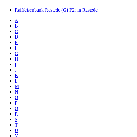
Raiffeisenbank Rastede (Gf P2) in Rastede
A
B
C
D
E
F
G
H
I
J
K
L
M
N
O
P
Q
R
S
T
U
V