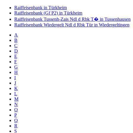
Raiffeisenbank in Türkheim
Raiffeisenbank (Gf P2) in Türkheim
Raiffeisenbank Tussenh-Zais Ndl d Rbk T� in Tussenhausen
Raiffeisenbank Wiedergelt Ndl d Rbk Tür in Wiedergeltingen
A
B
C
D
E
F
G
H
I
J
K
L
M
N
O
P
Q
R
S