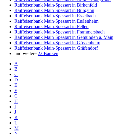
Raiffeisenbank Main-Spessart in Birkenfeld
Raiffeisenbank Main-Spessart in Burgsinn
Raiffeisenbank Main-Spessart in Esselbach
Raiffeisenbank Main-Spessart in Eußenheim
Raiffeisenbank Main-Spessart in Fellen
Raiffeisenbank Main-Spessart in Frammersbach
Raiffeisenbank Main-Spessart in Gemünden a. Main
Raiffeisenbank Main-Spessart in Gössenheim
Raiffeisenbank Main-Spessart in Gräfendorf
und weitere
23 Banken
A
B
C
D
E
F
G
H
I
J
K
L
M
N