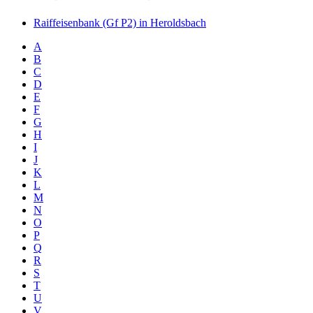
Raiffeisenbank (Gf P2) in Heroldsbach
A
B
C
D
E
F
G
H
I
J
K
L
M
N
O
P
Q
R
S
T
U
V