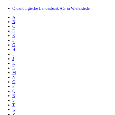
Oldenburgische Landesbank AG in Wiefelstede
A
B
C
D
E
F
G
H
I
J
K
L
M
N
O
P
Q
R
S
T
U
V