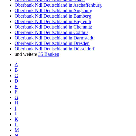
Oberbank Ndl Deutschland in Aschaffenburg
Oberbank Ndl Deutschland in Augsburg
Oberbank Ndl Deutschland in Bamberg
Oberbank Ndl Deutschland in Bayreuth
Oberbank Ndl Deutschland in Chemnitz
Oberbank Ndl Deutschland in Cottbus
Oberbank Ndl Deutschland in Darmstadt
Oberbank Ndl Deutschland in Dresden
Oberbank Ndl Deutschland in Düsseldorf
und weitere
35 Banken
A
B
C
D
E
F
G
H
I
J
K
L
M
N