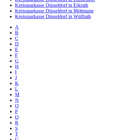
Kreissparkasse Düsseldorf in Erkrath
Kreissparkasse Düsseldorf in Mettmann
Kreissparkasse Düsseldorf in Wülfrath
A
B
C
D
E
F
G
H
I
J
K
L
M
N
O
P
Q
R
S
T
U