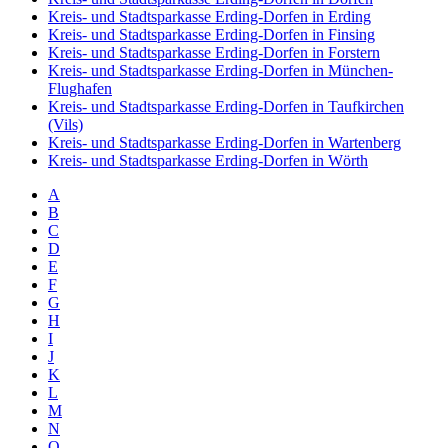
Kreis- und Stadtsparkasse Erding-Dorfen in Erding
Kreis- und Stadtsparkasse Erding-Dorfen in Finsing
Kreis- und Stadtsparkasse Erding-Dorfen in Forstern
Kreis- und Stadtsparkasse Erding-Dorfen in München-
Flughafen
Kreis- und Stadtsparkasse Erding-Dorfen in Taufkirchen
(Vils)
Kreis- und Stadtsparkasse Erding-Dorfen in Wartenberg
Kreis- und Stadtsparkasse Erding-Dorfen in Wörth
A
B
C
D
E
F
G
H
I
J
K
L
M
N
O