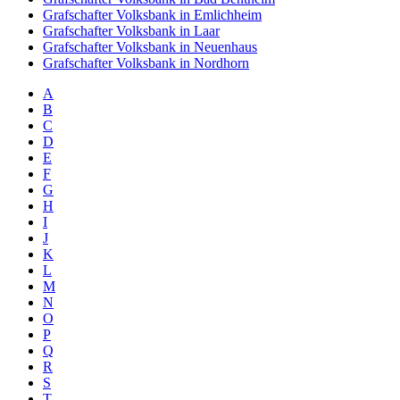
Grafschafter Volksbank in Emlichheim
Grafschafter Volksbank in Laar
Grafschafter Volksbank in Neuenhaus
Grafschafter Volksbank in Nordhorn
A
B
C
D
E
F
G
H
I
J
K
L
M
N
O
P
Q
R
S
T