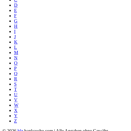
D
E
F
G
H
I
J
K
L
M
N
O
P
Q
R
S
T
U
V
W
X
Y
Z
© 2026
blz
banksuche.com | Alle Angaben ohne Gewähr