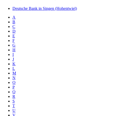
Deutsche Bank in Singen (Hohentwiel)
A
B
C
D
E
F
G
H
I
J
K
L
M
N
O
P
Q
R
S
T
U
V