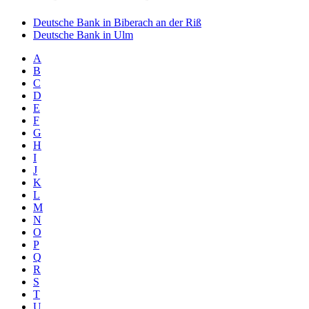
Deutsche Bank in Biberach an der Riß
Deutsche Bank in Ulm
A
B
C
D
E
F
G
H
I
J
K
L
M
N
O
P
Q
R
S
T
U