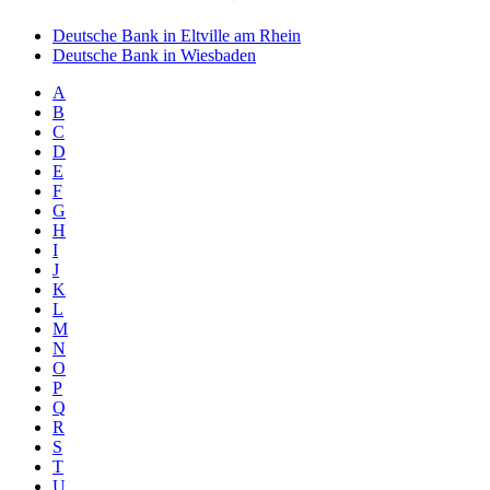
Deutsche Bank in Eltville am Rhein
Deutsche Bank in Wiesbaden
A
B
C
D
E
F
G
H
I
J
K
L
M
N
O
P
Q
R
S
T
U