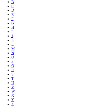
B
C
D
E
F
G
H
I
J
K
L
M
N
O
P
Q
R
S
T
U
V
W
X
Y
Z