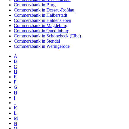
Commerzbank in Burg
Commerzbank in Dessau-Roßlau
Commerzbank in Halberstadt
Commerzbank in Haldensleben
Commerzbank in Magdeburg
Commerzbank in Quedlinburg
Commerzbank in Schönebeck (Elbe)
Commerzbank in Stendal
Commerzbank in Wernigerode
A
B
C
D
E
F
G
H
I
J
K
L
M
N
O