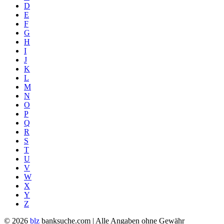
D
E
F
G
H
I
J
K
L
M
N
O
P
Q
R
S
T
U
V
W
X
Y
Z
© 2026
blz
banksuche.com | Alle Angaben ohne Gewähr