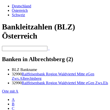
Deutschland
Österreich
Schweiz
Bankleitzahlen (BLZ)
Österreich
Banken in Albrechtsberg (2)
BLZ
Bankname
32990
Raiffeisenbank Region Waldviertel Mitte eGen
Zws.Albrechtsberg
32990
Raiffeisenbank Region Waldviertel Mitte eGen Zws.Els
Orte mit A
A
B
C